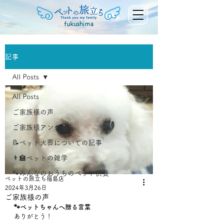
fukushima
記事
All Posts
All Posts
ご家族様の声
ご家族様アンケート
📝ペット火葬についての記事
👨‍🏫ペットの雑学
🐾みんなのおうちのペット供養
ペットの旅立ち福島店
2024年3月26日
ご家族様の声
🐾ペットちゃんへ贈る言葉
ありがとう！