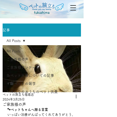
fukushima
記事
All Posts
All Posts
ご家族様の声
ご家族様アンケート
📝ペット火葬についての記事
👨‍🏫ペットの雑学
🐾みんなのおうちのペット供養
ペットの旅立ち福島店
2024年3月25日
ご家族様の声
🐾ペットちゃんへ贈る言葉
いっぱい治療がんばってくれてありがとう。