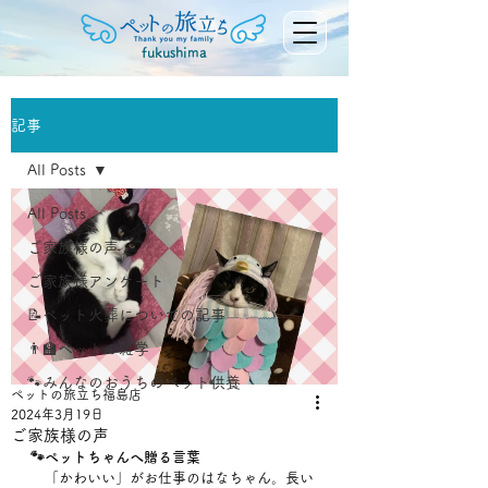
fukushima
記事
All Posts
All Posts
ご家族様の声
ご家族様アンケート
📝ペット火葬についての記事
👨‍🏫ペットの雑学
🐾みんなのおうちのペット供養
ペットの旅立ち福島店
2024年3月19日
ご家族様の声
🐾ペットちゃんへ贈る言葉
　「かわいい」がお仕事のはなちゃん。長い