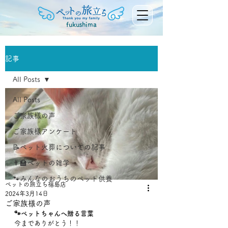
fukushima
記事
All Posts
All Posts
ご家族様の声
ご家族様アンケート
📝ペット火葬についての記事
👨‍🏫ペットの雑学
🐾みんなのおうちのペット供養
ペットの旅立ち福島店
2024年3月14日
ご家族様の声
🐾ペットちゃんへ贈る言葉
今までありがとう！！