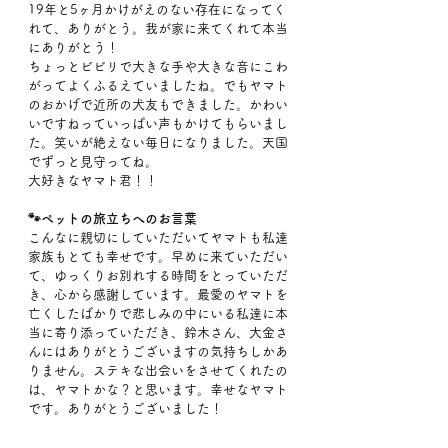
19年と5ヶ月かけがえのない存在になってく
れて、ありがとう。我が家に来てくれて本当
にありがとう！
ちょっとビビリで大きな手や大きな音にこわ
がってよくふるえていましたね。でもヤマト
のおかげで近所の犬友もできました。かわい
いですねっていっぱい声もかけてもらいまし
た。笑いが絶えない毎日になりました。天国
でずっと見守ってね。
大好きなヤマト君！！
🐾ペットの旅立ちへのお言葉
こんなに親切にしていただいてヤマトも私達
家族もとても幸せです。早めに来ていただい
て、ゆっくりお別れする時間をとっていただ
き、心から感謝しています。最愛のヤマトを
亡くしたばかりで悲しみの中にいる私達に本
当に寄り添っていただき、鈴木さん、大金さ
んにはありがとうございますの気持ちしかあ
りません。ステキな出会いをさせてくれたの
は、ヤマトかな？と思います。幸せなヤマト
です。ありがとうございました！