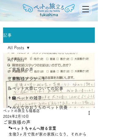
fukushima
記事
All Posts
All Posts
ご家族様の声
ご家族様アンケート
📝ペット火葬についての記事
👨‍🏫ペットの雑学
🐾みんなのおうちのペット供養
ペットの旅立ち福島店
2024年2月10日
ご家族様の声
🐾ペットちゃんへ贈る言葉
生後3ヶ月で我が家の家族になり、それから