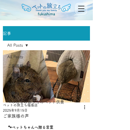
fukushima
記事
All Posts
All Posts
ご家族様の声
ご家族様アンケート
📝ペット火葬についての記事
👨‍🏫ペットの雑学
🐾みんなのおうちのペット供養
ペットの旅立ち福島店
2025年9月15日
ご家族様の声
🐾ペットちゃんへ贈る言葉