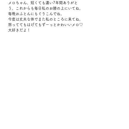
メロちゃん、短くても濃い7年間ありがと
う。これからも毎日私のお膝の上にいてね。
毎晩おふとんにもぐりこんでね。
今度は丈夫な体でまた私のところに来てね。
怒っててもはげてもずーっとかわいいメロ♡
大好きだよ！