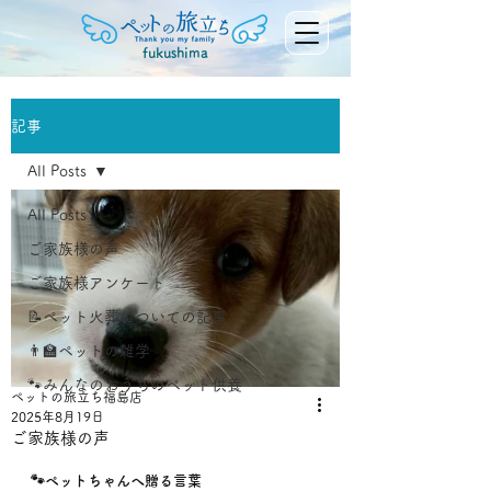
fukushima
記事
All Posts
All Posts
ご家族様の声
ご家族様アンケート
📝ペット火葬についての記事
👨‍🏫ペットの雑学
🐾みんなのおうちのペット供養
ペットの旅立ち福島店
2025年8月19日
ご家族様の声
🐾ペットちゃんへ贈る言葉