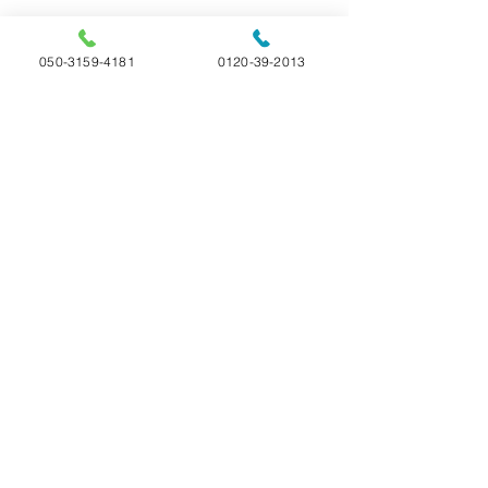
050-3159-4181
0120-39-2013
コメント
ご家族様の声
ご家族様の声
コメントを追加…