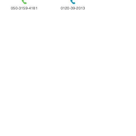
050-3159-4181
0120-39-2013
コメント
ご家族様の声
ご家族様の声
コメントを追加…
選べる4つのプラン 24時間365日受付