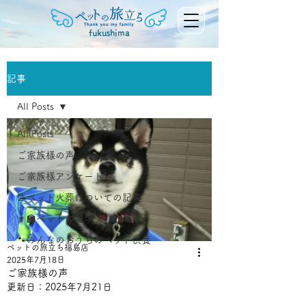
fukushima
記事
All Posts
All Posts
ご家族様の声
ご家族様アンケート
📝ペット火葬についての記事
👨‍🏫ペットの雑学
🐾みんなのおうちのペット供養
ペットの旅立ち福島店
2025年7月18日
ご家族様の声
更新日：
2025年7月21日