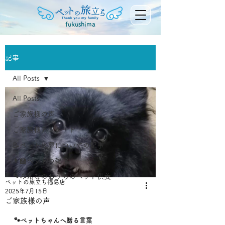
fukushima
記事
All Posts
All Posts
ご家族様の声
ご家族様アンケート
📝ペット火葬についての記事
👨‍🏫ペットの雑学
🐾みんなのおうちのペット供養
ペットの旅立ち福島店
2025年7月15日
ご家族様の声
🐾ペットちゃんへ贈る言葉