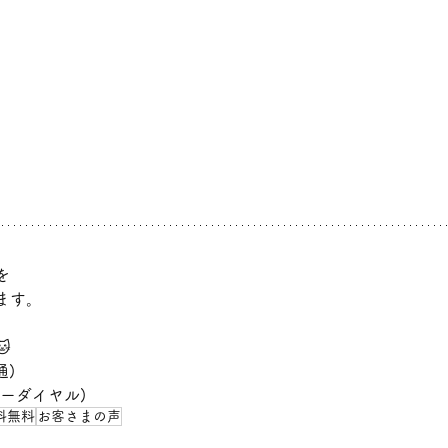
を
ます。

通)
(フリーダイヤル)
料無料
お客さまの声