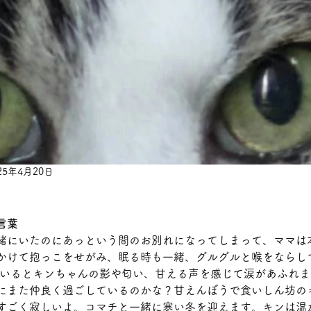
25年4月20日
言葉
緒にいたのにあっという間のお別れになってしまって、ママは
かけて抱っこをせがみ、眠る時も一緒、グルグルと喉をならし
ているとキンちゃんの影や匂い、甘える声を感じて涙があふれま
にまた仲良く過ごしているのかな？甘えんぼうで食いしん坊の
すごく寂しいよ。コマチと一緒に寒い冬を迎えます。キンは温