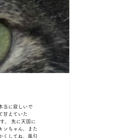
本当に寂しいで
て甘えていた
す。 先に天国に
キンちゃん、また
かくしてね。風引