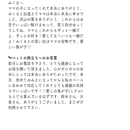
みくるへ
ママの子になってくれて本当にありがとう。
みくると出逢えてママは本当に本当に幸せで
した。沢山の愛をありがとう。これからはお
空でいっぱい駆けまわって、思う存分ゆっく
りしてね。ママとこれからもずっと一緒だ
よ。ずっと大好き！愛してる！いつも一緒だ
よ！みくるとの思い出はママの宝物です。愛
しい我が子♡
🐾ペットの旅立ちへのお言葉
前日にお電話を下さり、とても親身になって
お話を聞いて頂きました。心がボロボロの自
分にとっては本当にありがたかったです。本
日、改めておみえになってからも私のペース
に合わせて対応してくれてとても感謝の気持
ちでいっぱいです！！愛しの我が子(ミクル)
もとても喜んでいるはずです。鈴木さん、大
金さん、ありがとうございました。またぜひ
利用させて下さい。