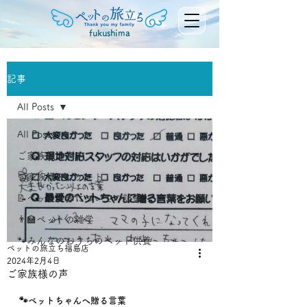
fukushima
記事
All Posts
All Posts
ご家族様の声
ご家族様アンケート
📝ペット火葬についての記事
👨‍🏫ペットの雑学
🐾みんなのおうちのペット供養
ペットの旅立ち福島店
2024年2月4日
ご家族様の声
🐾ペットちゃんへ贈る言葉