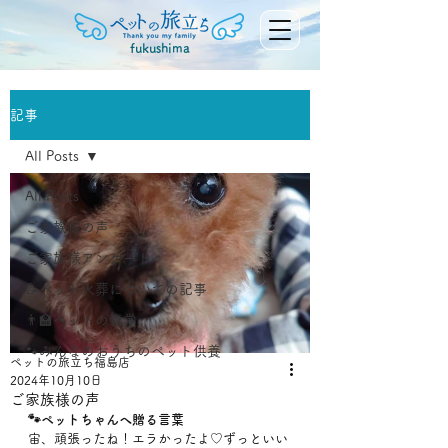
fukushima
記事
All Posts
All Posts
ご家族様の声
ご家族様アンケート
📝ペット火葬についての記事
👨‍🏫ペットの雑学
🐾みんなのおうちのペット供養
ペットの旅立ち福島店
2024年10月10日
ご家族様の声
🐾ペットちゃんへ贈る言葉
宙、頑張ったね！エラかったよ♡ずっといい