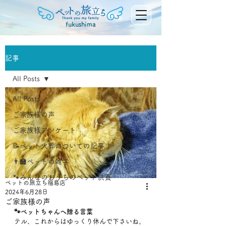
fukushima
記事
All Posts
All Posts
ご家族様の声
ご家族様アンケート
📝ペット火葬についての記事
👨‍🏫ペットの雑学
🐾みんなのおうちのペット供養
ペットの旅立ち福島店
2024年6月28日
ご家族様の声
🐾ペットちゃんへ贈る言葉
テル、これからはゆっくり休んで下さいね。