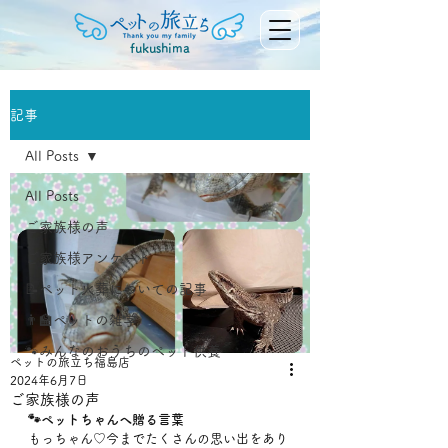
fukushima
記事
All Posts
All Posts
ご家族様の声
ご家族様アンケート
📝ペット火葬についての記事
👨‍🏫ペットの雑学
🐾みんなのおうちのペット供養
ペットの旅立ち福島店
2024年6月7日
ご家族様の声
🐾ペットちゃんへ贈る言葉
もっちゃん♡今までたくさんの思い出をあり