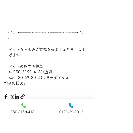
• *。 •┈┈┈＊┈┈┈＊┈┈┈＊┈┈┈• *。 
•
ペットちゃんのご冥福を心よりお祈り申し上
げます。
ペットの旅立ち福島
📞:050-3159-4181(直通)
📞:0120-39-2013(フリーダイヤル)
ご家族様の声
050-3159-4181
0120-39-2013
すべて表示
最新記事