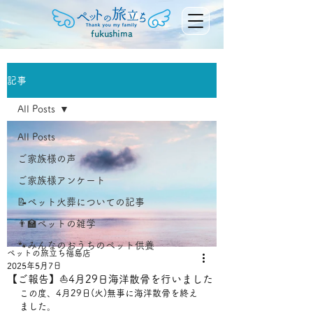
fukushima
記事
All Posts
All Posts
ご家族様の声
ご家族様アンケート
📝ペット火葬についての記事
👨‍🏫ペットの雑学
🐾みんなのおうちのペット供養
ペットの旅立ち福島店
2025年5月7日
【ご報告】⛵️4月29日海洋散骨を行いました
この度、4月29日(火)無事に海洋散骨を終え
ました。