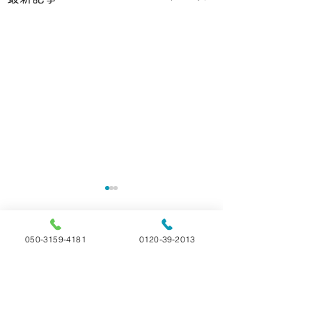
050-3159-4181
0120-39-2013
コメント
📝ペットが亡くなった
📝ペットちゃん
コメントを追加…